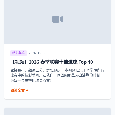
精彩集锦
2026-05-05
【视频】2026 春季联赛十佳进球 Top 10
空接暴扣、超远三分、梦幻脚步... 本视频汇集了本学期所有
比赛中的精彩瞬间。让我们一同回顾那些热血沸腾的时刻，
为每一位拼搏的球员点赞！
阅读全文