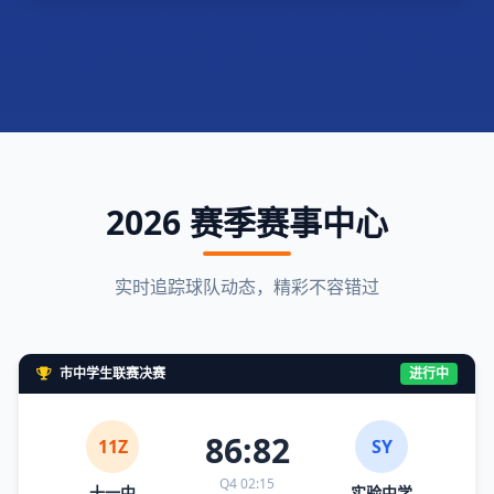
2026 赛季赛事中心
实时追踪球队动态，精彩不容错过
市中学生联赛决赛
进行中
86:82
11Z
SY
Q4 02:15
十一中
实验中学