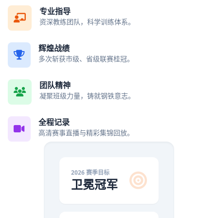
专业指导
资深教练团队，科学训练体系。
辉煌战绩
多次斩获市级、省级联赛桂冠。
团队精神
凝聚班级力量，铸就钢铁意志。
全程记录
高清赛事直播与精彩集锦回放。
2026 赛季目标
卫冕冠军