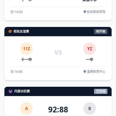
14:30
校本部体育馆
校际友谊赛
待开始
11Z
YZ
VS
十一中
一中
16:00
淄博体育中心
内部对抗赛
已完成
92:88
A
B